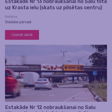
Estakāde Nr 13 nobraukšanai no Salu tilta
uz Krasta ielu (skats uz pilsētas centru)
Reklāma
Statiskie pārvadi
Uzzināt vairāk
Estakāde Nr 12 nobraukšanai no Salu