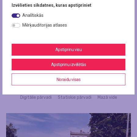
Izvēlieties sīkdatnes, kuras apstipriniet
Analītiskās
Mērķauditorijas atlases
Apstiprinu visu
Apstiprinu izvēlētās
Noraidu visas
Visas lokācijas
Sienas
Digitālie ekrāni
Digitālie pārvadi
Statiskie pārvadi
Mazā vide