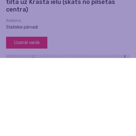
tilta uz Krasta ielu (skats no pilsētas
centra)
Reklāma
Statiskie pārvadi
Uzzināt vairāk
Satiksmes pārvads Nr 7 pār Krasta ielu