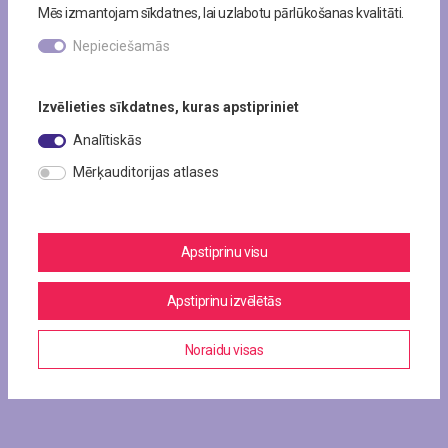
Mēs izmantojam sīkdatnes, lai uzlabotu pārlūkošanas kvalitāti.
Nepieciešamās
Izvēlieties sīkdatnes, kuras apstipriniet
Analītiskās
Mērķauditorijas atlases
Apstiprinu visu
Apstiprinu izvēlētās
Noraidu visas