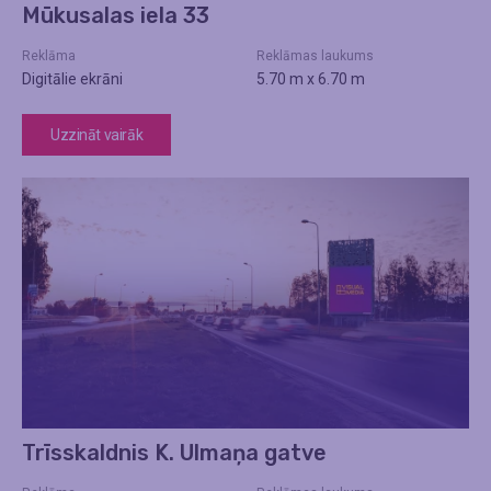
Mūkusalas iela 33
Reklāma
Reklāmas laukums
Digitālie ekrāni
5.70 m x 6.70 m
Uzzināt vairāk
Trīsskaldnis K. Ulmaņa gatve