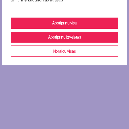
Mērķauditorijas atlases
Apstiprinu visu
Apstiprinu izvēlētās
Noraidu visas