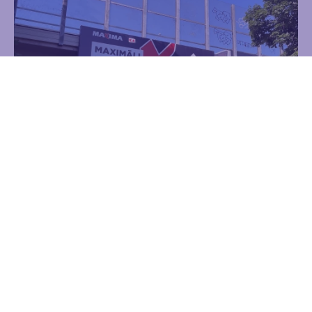
Satiksmes pārvads Nr 20.2 pār dzelzceļu
K.Ulmaņa gatvē (no Robežu ielas)
Reklāma
Statiskie pārvadi
Uzzināt vairāk