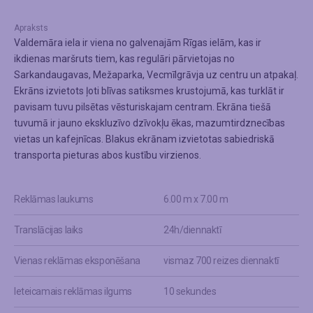
Apraksts
Valdemāra iela ir viena no galvenajām Rīgas ielām, kas ir
ikdienas maršruts tiem, kas regulāri pārvietojas no
Sarkandaugavas, Mežaparka, Vecmīlgrāvja uz centru un atpakaļ.
Ekrāns izvietots ļoti blīvas satiksmes krustojumā, kas turklāt ir
pavisam tuvu pilsētas vēsturiskajam centram. Ekrāna tiešā
tuvumā ir jauno ekskluzīvo dzīvokļu ēkas, mazumtirdznecības
vietas un kafejnīcas. Blakus ekrānam izvietotas sabiedriskā
transporta pieturas abos kustību virzienos.
Reklāmas laukums
6.00 m x 7.00 m
Translācijas laiks
24h/diennaktī
Vienas reklāmas eksponēšana
vismaz 700 reizes diennaktī
Ieteicamais reklāmas ilgums
10 sekundes