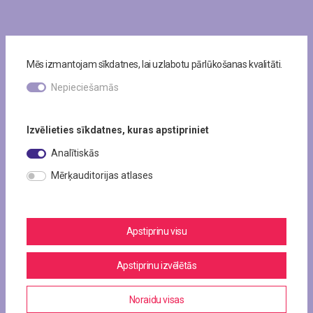
Mēs izmantojam sīkdatnes, lai uzlabotu pārlūkošanas kvalitāti.
Nepieciešamās
Izvēlieties sīkdatnes, kuras apstipriniet
Analītiskās
Mērķauditorijas atlases
Apstiprinu visu
Apstiprinu izvēlētās
Noraidu visas