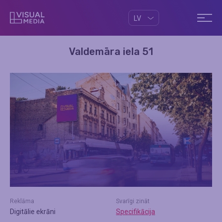
LV
Valdemāra iela 51
Reklāma
Svarīgi zināt
Digitālie ekrāni
Specifikācija