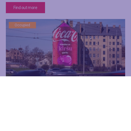
Find out more
Occupied
Latgales iela 68
Advertising
Walls
Find out more