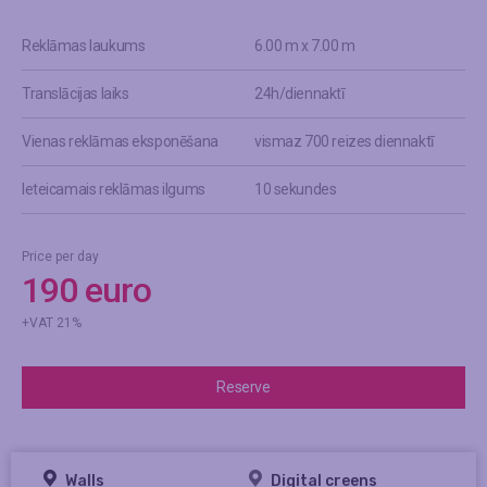
Reklāmas laukums
6.00 m x 7.00 m
Translācijas laiks
24h/diennaktī
Vienas reklāmas eksponēšana
vismaz 700 reizes diennaktī
Ieteicamais reklāmas ilgums
10 sekundes
Price per day
190 euro
+VAT 21%
Reserve
Walls
Digital creens