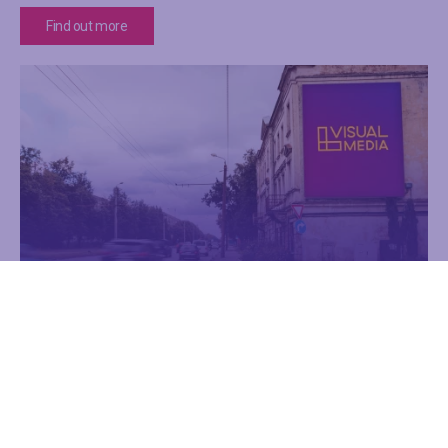
Find out more
Ganību dambis 25
Advertising
Digital creens
Find out more