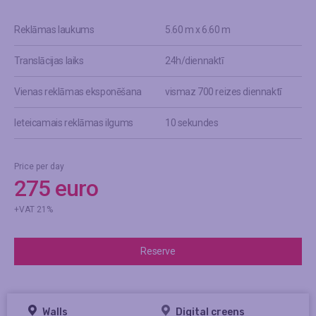
Reklāmas laukums
5.60 m x 6.60 m
Translācijas laiks
24h/diennaktī
Vienas reklāmas eksponēšana
vismaz 700 reizes diennaktī
Ieteicamais reklāmas ilgums
10 sekundes
Price per day
275 euro
+VAT 21%
Reserve
Walls
Digital creens