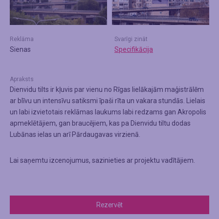
Reklāma
Svarīgi zināt
Sienas
Specifikācija
Apraksts
Dienvidu tilts ir kļuvis par vienu no Rīgas lielākajām maģistrālēm
ar blīvu un intensīvu satiksmi īpaši rīta un vakara stundās. Lielais
un labi izvietotais reklāmas laukums labi redzams gan Akropolis
apmeklētājiem, gan braucējiem, kas pa Dienvidu tiltu dodas
Lubānas ielas un arī Pārdaugavas virzienā.
Lai saņemtu izcenojumus, sazinieties ar projektu vadītājiem.
Rezervēt