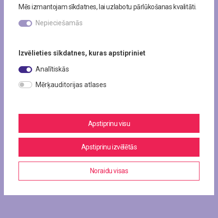
Mēs izmantojam sīkdatnes, lai uzlabotu pārlūkošanas kvalitāti.
Nepieciešamās
Izvēlieties sīkdatnes, kuras apstipriniet
Analītiskās
Mērķauditorijas atlases
Apstiprinu visu
Apstiprinu izvēlētās
Noraidu visas