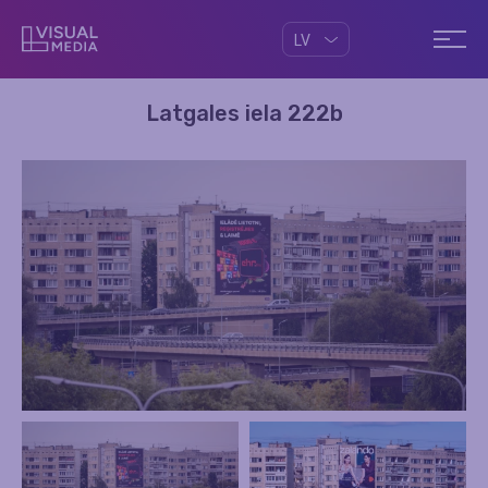
LV
Latgales iela 222b