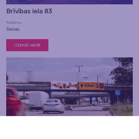
Brīvības iela 83
Reklāma
Sienas
Uzzināt vairāk
Estakāde Nr 12 nobraukšanai no Salu