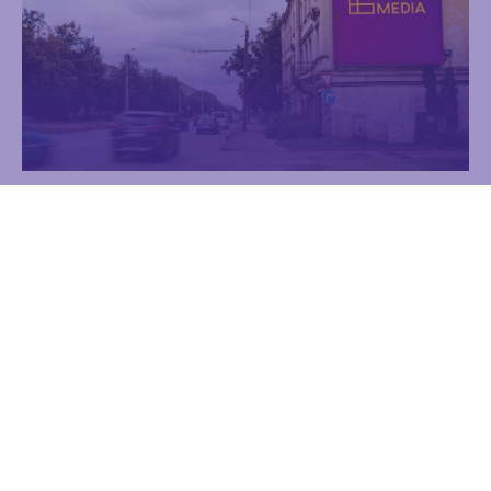
Ganību dambis 25
Reklāma
Digitālie ekrāni
Uzzināt vairāk