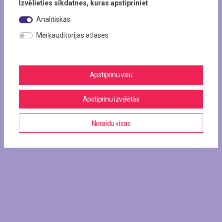
Izvēlieties sīkdatnes, kuras apstipriniet
Analītiskās
Mērķauditorijas atlases
Apstiprinu visu
Apstiprinu izvēlētās
Noraidu visas