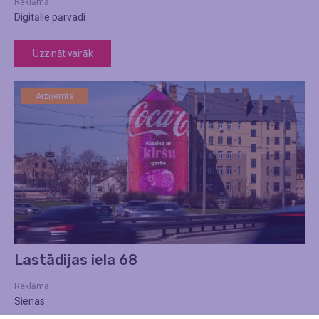
Reklāma
Digitālie pārvadi
Uzzināt vairāk
Aizņemts
Lastādijas iela 68
Reklāma
Sienas