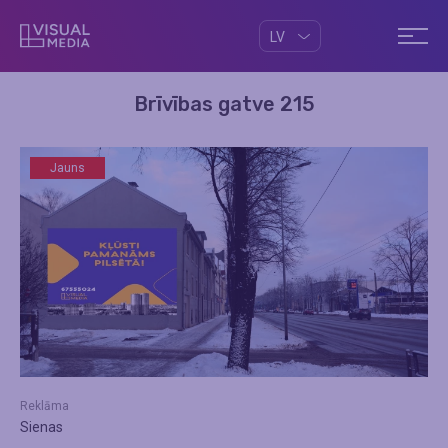
LV
Brīvības gatve 215
Jauns
Reklāma
Sienas