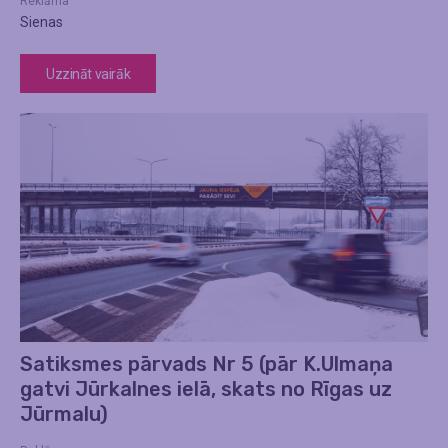
Reklāma
Sienas
Uzzināt vairāk
Satiksmes pārvads Nr 5 (pār K.Ulmaņa
gatvi Jūrkalnes ielā, skats no Rīgas uz
Jūrmalu)