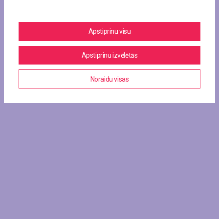
Apstiprinu visu
Apstiprinu izvēlētās
Noraidu visas