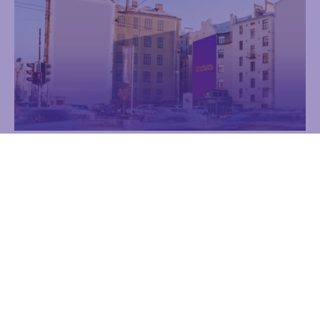
Brīvības iela 40, korpuss 2
Reklāma
Sienas
Uzzināt vairāk