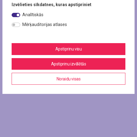
Izvēlieties sīkdatnes, kuras apstipriniet
Analītiskās
Mērķauditorijas atlases
Apstiprinu visu
Apstiprinu izvēlētās
Noraidu visas