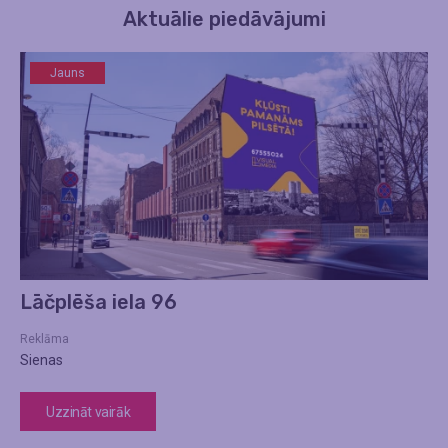
Aktuālie piedāvājumi
Jauns
Lāčplēša iela 96
Reklāma
Sienas
Uzzināt vairāk